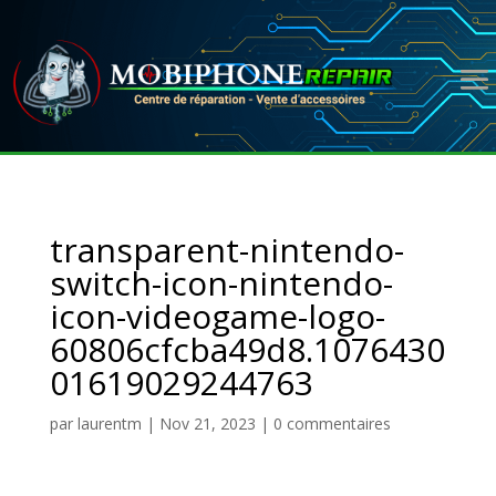
transparent-nintendo-
switch-icon-nintendo-
icon-videogame-logo-
60806cfcba49d8.1076430
01619029244763
par
laurentm
|
Nov 21, 2023
|
0 commentaires